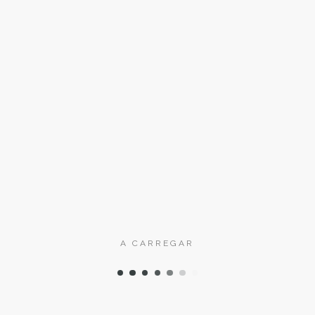
R&N Security
R& N Security
13 Jan, 2017
PREVIOUS POST
NEXT POST
A CARREGAR
Instalação
Instalação 8
Viriatinhos