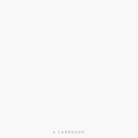
NESTE NAVEGADOR PARA A PRÓXIMA VEZ QUE EU COMENTAR.
A CARREGAR